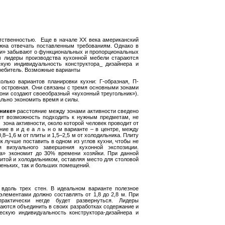
етственностью. Еще в начале ХХ века американский
лжна отвечать поставленным требованиям. Однако в
ми» забывают о функциональных и пропорциональных
м лидеры производства кухонной мебели стараются
кую индивидуальность конструктора_ дизайнера и
ребитель. Возможные варианты
олько вариантов планировки кухни: Г-образная, П-
, островная. Они связаны с тремя основными зонами
 они создают своеобразный «кухонный треугольник»).
льно экономить время и силы.
ьнике»
расстояние между зонами активности сведено
ет возможность подходить к нужным предметам, не
зона активности, около которой человек проводит от
ие в и д е а л ь н о м варианте – в центре, между
8–1,6 м от плиты и 1,5–2,5 м от холодильника. Плиту
 лучше поставить в одном из углов кухни, чтобы не
 визуального завершения кухонной экспозиции.
ка» экономит до 30% времени хозяйки. При данной
итой и холодильником, оставляя место для столовой
леньких, так и больших помещений.
 вдоль трех стен. В идеальном варианте полезное
элементами должно составлять от 1,8 до
2,8 м
. При
актически негде будет развернуться. Лидеры
аются объединить в своих разработках содержание и
ескую индивидуальность конструктора-дизайнера и