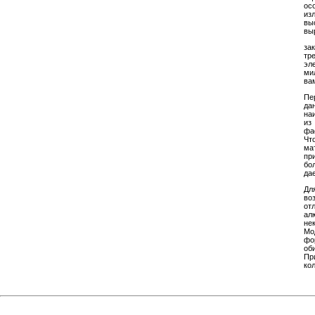
ос
из
вы
вы
за
тр
эл
ми
ва
Пе
да
на
из
фа
Чт
ма
пр
бо
да
Дл
во
от
ал
не
Мо
фо
об
Пр
ко