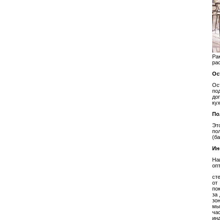
Ра
ра
Ос
Ос
по
до
ку
По
Эт
по
(б
Ин
На
оп
ст
от
по
за
зо
мы
ча
ин