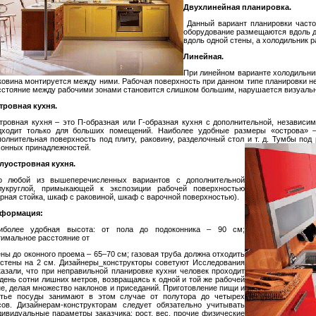
Двухлинейная планировка.
Данный вариант планировки часто
оборудование размещаются вдоль дв
вдоль одной стены, а холодильник р
Линейная.
При линейном варианте холодильник 
ковина монтируется между ними. Рабочая поверхность при данном типе планировки 
сстояние между рабочими зонами становится слишком большим, нарушается визуальн
тровная кухня.
тровная кухня – это П-образная или Г-образная кухня с дополнительной, независи
дходит только для больших помещений. Наиболее удобные размеры «острова» 
полнительная поверхность под плиту, раковину, разделочный стол и т. д. Тумбы по
хонных принадлежностей.
луостровная кухня.
о любой из вышеперечисленных вариантов с дополнительной
лукруглой, примыкающей к экспозиции рабочей поверхностью
арная стойка, шкаф с раковиной, шкаф с варочной поверхностью).
формация:
иболее удобная высота: от пола до подоконника –
90 см
;
тимальное расстояние от
ены до оконного проема – 65–70 см; газовая труба должна отходить
 стены на
2 см
. Дизайнеры_конструкторы советуют Исследования
казали, что при неправильной планировке кухни человек проходит
 день сотни лишних метров, возвращаясь к одной и той же рабочей
не, делая множество наклонов и приседаний. Приготовление пищи и
тье посуды занимают в этом случае от полутора до четырех
сов. Дизайнерам-конструкторам следует обязательно учитывать
дивидуальные параметры заказчика: рост, вес, прочие физические