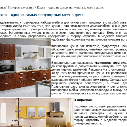
вная
\
Интересные статьи
\
Кухня – одно из самых популярных мест в доме.
хня – одно из самых популярных мест в доме.
едовательно, к планировке набора мебели для кухни стоит подходить с особой отв
хитектор Ллойд Райт заметил, что кухня – это «мастерская домохозяйки» и она до
следнее время некоторые разработчики кухонь в погоне «за дизайнерскими решения
рмах. Эргономичных кухонь в связи с этим появляется все меньше. Вместе с те
ъединить в своих разработках содержание и форму, отразить в моделях творчес
удобство, функциональность,
которые ожидает пот
планировки кухни Как известно, существует неск
образная, двухлинейная, линейная, полуостровная
активности: плита, раковина, холодильник (именно
Их рациональное расположение позволяет максима
В правильно расположенном
«кухонном треугол
до конструктивно допустимого минимума. Это да
делая лишних движений. Раковина – это основная 
40 до 50% всего времени на кухне. Ее расположен
плитой и холодильником, на расстоянии примерно 0,
размещают ближе к обеденному столу. Холодильник
разрывать рабочую поверхность, а также для
Правильная расстановка элементов «треугольни
планировке мойка находится посередине между пл
группы. Эта планировка кухни подходит как для ма
П-образная.
Кухонная экспозиция расположена
расстояние между параллельными 
меньших размерах на кухне пр
производства кухонной мебели стар
форму, отразить в моделях творч
функциональность.