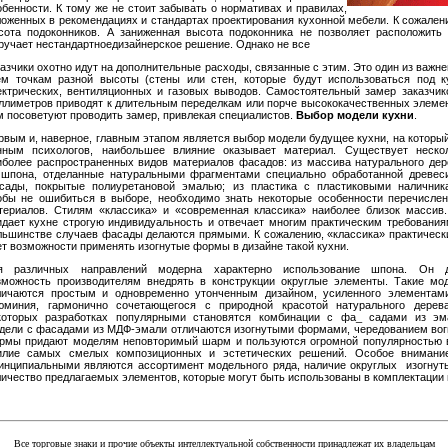
обенности. К тому же не стоит забывать о нормативах и правилах,
ложенных в рекомендациях и стандартах проектирования кухонной мебели. К сожалени
сота подоконников. А заниженная высота подоконника не позволяет расположить 
ручает нестандартноедизайнерское решение. Однако не все
казчики охотно идут на дополнительные расходы, связанные с этим. Это один из важн
ем точкам разной высоты (стены или стен, которые будут использоваться под к
ектрических, вентиляционных и газовых выводов. Самостоятельный замер заказчик
ллиметров приводят к длительным переделкам или порче высококачественных элемен
м посоветуют проводить замер, привлекая специалистов.
Выбор модели кухни
.
рвым и, наверное, главным этапом является выбор модели будущее кухни, на который
нным психологов, наибольшее влияние оказывает материал. Существует неско
иболее распространенных видов материалов фасадов: из массива натурального дер
 шпона, отделанные натуральными фрагментами специально обработанной древес
сады, покрытые полиуретановой эмалью; из пластика с пластиковыми наличник
обы не ошибиться в выборе, необходимо знать некоторые особенности перечисле
териалов. Стилям «классика» и «современная классика» наиболее близок массив
идает кухне строгую индивидуальность и отвечает многим практическим требования
льшинстве случаев фасады делаются прямыми. К сожалению, «классика» практическ
ет возможности применять изогнутые формы в дизайне такой кухни.
я различных направлений модерна характерно использование шпона. Он 
зможность производителям внедрять в конструкции округлые элементы. Такие мо
личаются простым и одновременно утонченным дизайном, усиленного элементам
юминия, гармонично сочетающегося с природной красотой натурального дерев
которых разработках популярными становятся комбинации с фа_ садами из эм
дели с фасадами из МДФ-эмали отличаются изогнутыми формами, чередованием вогн
рмы придают моделям неповторимый шарм и пользуются огромной популярностью в
илие самых смелых композиционных и эстетических решений. Особое внимание
инципиальными являются ассортимент модельного ряда, наличие округлых изогнуты
личество предлагаемых элементов, которые могут быть использованы в комплектации
Все торговые знаки и прочие объекты интеллектуальной собственности принадлежат их владельцам