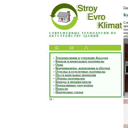
Гла
Ку
Сл
ар
по
но
СОВРЕМЕННЫЕ ТЕХНОЛОГИИ ПО
ОБУСТРОЙСТВУ ЗДАНИЙ
об
Теплоизоляция и утепление фасадов
»
Кровля и кровельные материалы
»
Окна
»
Кондиционеры, вентиляция и обогрев
»
Отделка и отделочные материалы
»
Пол и напольные покрытия
»
Обзоры материалов
»
Бренды и производители
»
Нормативные документы
»
Новости
»
Интересные статьи
»
10
-