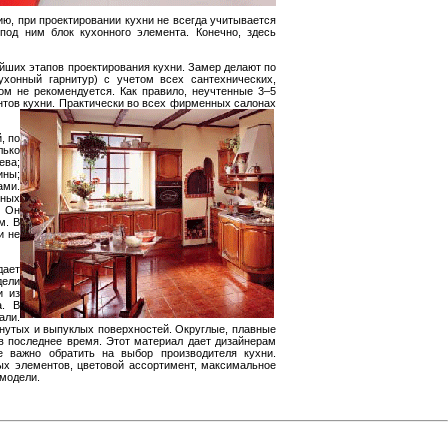
ю, при проектировании кухни не всегда учитывается
под ним блок кухонного элемента. Конечно, здесь
ейших этапов проектирования кухни. Замер делают по
ухонный гарнитур) с учетом всех сантехнических,
ом не рекомендуется. Как правило, неучтенные 3–5
тов кухни. Практически во всех фирменных салонах
, по
лько
ева;
ины;
ами.
нных
. Он
м. В
и не
дает
дели
и из
а. В
али.
утых и выпуклых поверхностей. Округлые, плавные
 последнее время. Этот материал дает дизайнерам
 важно обратить на выбор производителя кухни.
х элементов, цветовой ассортимент, максимальное
 модели.