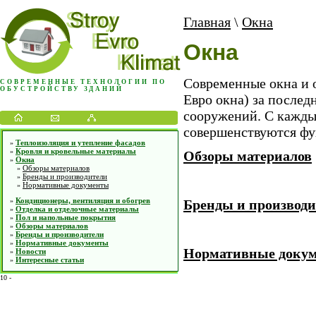
Главная
\
Окна
Окна
Современные окна и 
СОВРЕМЕННЫЕ ТЕХНОЛОГИИ ПО
ОБУСТРОЙСТВУ ЗДАНИЙ
Евро окна) за послед
сооружений. С кажды
совершенствуются фу
Теплоизоляция и утепление фасадов
»
Кровля и кровельные материалы
»
Обзоры материалов
Окна
»
Обзоры материалов
»
Бренды и производители
»
Нормативные документы
»
Кондиционеры, вентиляция и обогрев
Бренды и производ
»
Отделка и отделочные материалы
»
Пол и напольные покрытия
»
Обзоры материалов
»
Бренды и производители
»
Нормативные документы
»
Нормативные доку
Новости
»
Интересные статьи
»
10
-