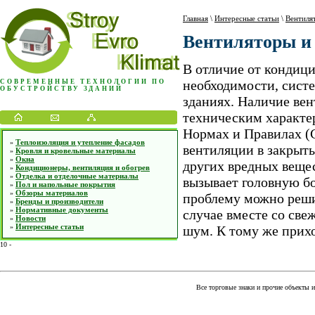
Главная
\
Интересные статьи
\
Вентиля
Вентиляторы и
В отличие от кондици
необходимости, сист
СОВРЕМЕННЫЕ ТЕХНОЛОГИИ ПО
ОБУСТРОЙСТВУ ЗДАНИЙ
зданиях. Наличие вен
техническим характе
Нормах и Правилах (С
Теплоизоляция и утепление фасадов
»
вентиляции в закрыты
Кровля и кровельные материалы
»
Окна
»
других вредных вещес
Кондиционеры, вентиляция и обогрев
»
Отделка и отделочные материалы
»
вызывает головную б
Пол и напольные покрытия
»
Обзоры материалов
»
проблему можно реши
Бренды и производители
»
Нормативные документы
»
случае вместе со све
Новости
»
Интересные статьи
»
шум. К тому же прихо
10
-
Все торговые знаки и прочие объекты 