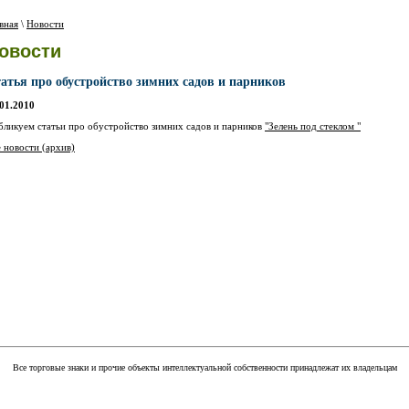
вная
\
Новости
овости
атья про обустройство зимних садов и парников
.01.2010
бликуем статьи про обустройство зимних садов и парников
"Зелень под стеклом "
 новости (архив)
Все торговые знаки и прочие объекты интеллектуальной собственности принадлежат их владельцам