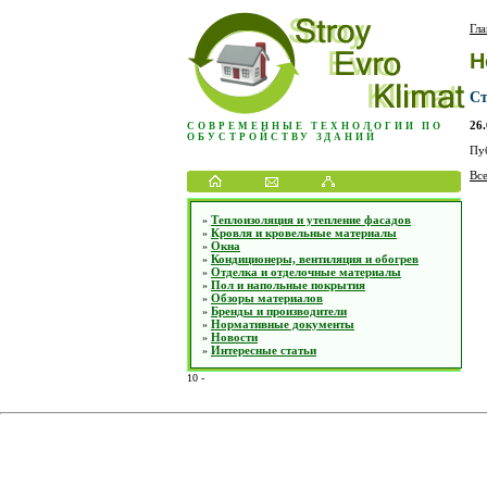
Гла
Н
Ст
26
СОВРЕМЕННЫЕ ТЕХНОЛОГИИ ПО
ОБУСТРОЙСТВУ ЗДАНИЙ
Пу
Все
Теплоизоляция и утепление фасадов
»
Кровля и кровельные материалы
»
Окна
»
Кондиционеры, вентиляция и обогрев
»
Отделка и отделочные материалы
»
Пол и напольные покрытия
»
Обзоры материалов
»
Бренды и производители
»
Нормативные документы
»
Новости
»
Интересные статьи
»
10
-