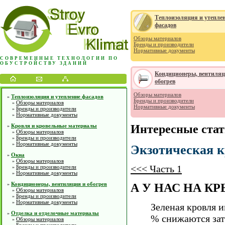
Теплоизоляция и утепле
фасадов
Обзоры материалов
Бренды и производители
Нормативные документы
СОВРЕМЕННЫЕ ТЕХНОЛОГИИ ПО
ОБУСТРОЙСТВУ ЗДАНИЙ
Кондиционеры, вентиляц
обогрев
Обзоры материалов
Теплоизоляция и утепление фасадов
»
Бренды и производители
Обзоры материалов
»
Нормативные документы
Бренды и производители
»
Нормативные документы
»
Кровля и кровельные материалы
Интересные ста
»
Обзоры материалов
»
Бренды и производители
»
Нормативные документы
»
Экзотическая к
Окна
»
Обзоры материалов
»
<<< Часть 1
Бренды и производители
»
Нормативные документы
»
Кондиционеры, вентиляция и обогрев
»
А У НАС НА К
Обзоры материалов
»
Бренды и производители
»
Нормативные документы
»
Зеленая кровля 
Отделка и отделочные материалы
»
% снижаются зат
Обзоры материалов
»