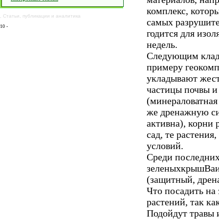
комплекс, котор
,
Статьи
,
публикации
и
аналитика
самых разрушите
10
-
годится для изол
недель.
Следующим кладу
примеру геокомп
укладывают жес
частицы почвы и
(минераловатная 
же дренажную сис
активна), корни
сад, те растения
условий.
Среди последних
зеленыхкрышВаис
(защитный, дрен
Что посадить на
растений, так ка
Подойдут травы 