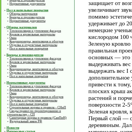
Бренды и производители
»
защищает от возг
Нормативные документы
»
увеличивает звук
Пол и напольные покрытия
»
Обзоры материалов
»
помимо эстетиче
Бренды и производители
»
Нормативные документы
»
удерживает до 2
Обзоры материалов
»
немецкие ученые,
Теплоизоляция и утепление фасадов
»
Кровля и кровельные материалы
»
кислородом 100 
Окна
»
Кондиционеры, вентиляция и обогрев
»
Зеленую кровлю 
Отделка и отделочные материалы
»
Пол и напольные покрытия
»
правильная прое
Бренды и производители
»
основных — это 
Теплоизоляция и утепление фасадов
»
Кровля и кровельные материалы
»
выдерживать вес
Окна
»
Кондиционеры, вентиляция и обогрев
»
выдержать вес I 
Отделка и отделочные материалы
»
Пол и напольные покрытия
дополнительное 
»
Нормативные документы
»
привести к тому,
Теплоизоляция и утепление фасадов
»
Кровля и кровельные материалы
плоских крыш ак
»
Окна
»
растений и порч
Кондиционеры, вентиляция и обогрев
»
Отделка и отделочные материалы
»
поверхности 2-5°
Пол и напольные покрытия
»
Строительные нормы и правила - СНиП
»
Зеленая кровля, 
Своды правил по проектированию и
»
строительству - СП
Первый слой — о
Санитарные нормы и правила (СанПиН)
»
Федеральный закон РФ
»
деревянным. Дал
Новости
»
материалов, на
Интересные статьи
»