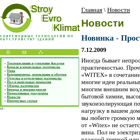
Главная
\
Новости
Новости
Новинка - Прос
СОВРЕМЕННЫЕ ТЕХНОЛОГИИ ПО
ОБУСТРОЙСТВУ ЗДАНИЙ
7.12.2009
Иногда бывает непрос
Теплоизоляция и утепление фасадов
»
практичностью. Проч
Кровля и кровельные материалы
»
Окна
»
«WITEX» в сочетании
Кондиционеры, вентиляция и обогрев
»
Отделка и отделочные материалы
»
многие идеи реальным
Пол и напольные покрытия
»
Обзоры материалов
»
многим внешним возд
Бренды и производители
»
Нормативные документы
»
бытовой химии, высок
Новости
»
Интересные статьи
»
звукоизолирующая по
10
-
нагрузку в вашем дом
вы любите громкую м
от «Witex» не остает
вина. Пол не электриз
влажной тряпкой или