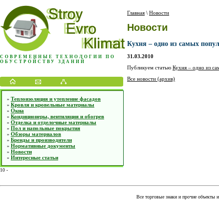
Главная
\
Новости
Новости
Кухня – одно из самых попу
31.03.2010
СОВРЕМЕННЫЕ ТЕХНОЛОГИИ ПО
ОБУСТРОЙСТВУ ЗДАНИЙ
Публикуем статью
Кухня – одно из са
Все новости (архив)
Теплоизоляция и утепление фасадов
»
Кровля и кровельные материалы
»
Окна
»
Кондиционеры, вентиляция и обогрев
»
Отделка и отделочные материалы
»
Пол и напольные покрытия
»
Обзоры материалов
»
Бренды и производители
»
Нормативные документы
»
Новости
»
Интересные статьи
»
10
-
Все торговые знаки и прочие объекты 