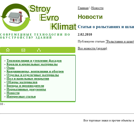
Главная
\
Новости
Новости
Статья о рольставнях и шла
2.02.2010
СОВРЕМЕННЫЕ ТЕХНОЛОГИИ ПО
ОБУСТРОЙСТВУ ЗДАНИЙ
Публикуем статью
"Рольставни и шла
Все новости (архив)
Теплоизоляция и утепление фасадов
»
Кровля и кровельные материалы
»
Окна
»
Кондиционеры, вентиляция и обогрев
»
Отделка и отделочные материалы
»
Пол и напольные покрытия
»
Обзоры материалов
»
Бренды и производители
»
Нормативные документы
»
Новости
»
Интересные статьи
»
10
-
Все торговые знаки и прочие объекты 