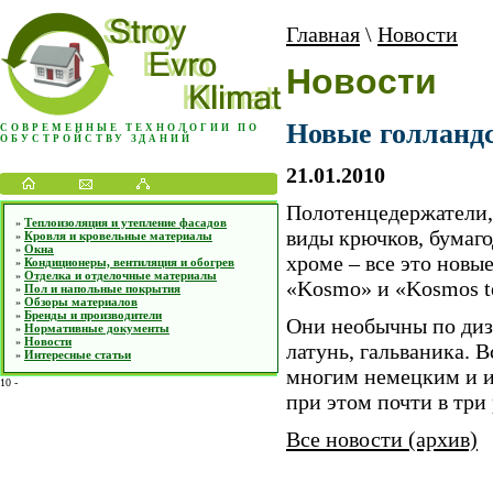
Главная
\
Новости
Новости
Новые голландс
СОВРЕМЕННЫЕ ТЕХНОЛОГИИ ПО
ОБУСТРОЙСТВУ ЗДАНИЙ
21.01.2010
Полотенцедержатели,
Теплоизоляция и утепление фасадов
»
виды крючков, бумаго
Кровля и кровельные материалы
»
Окна
»
хроме – все это новые
Кондиционеры, вентиляция и обогрев
»
Отделка и отделочные материалы
»
«Kosmo» и «Kosmos t
Пол и напольные покрытия
»
Обзоры материалов
»
Бренды и производители
»
Они необычны по диз
Нормативные документы
»
Новости
»
латунь, гальваника. 
Интересные статьи
»
многим немецким и и
10
-
при этом почти в три 
Все новости (архив)