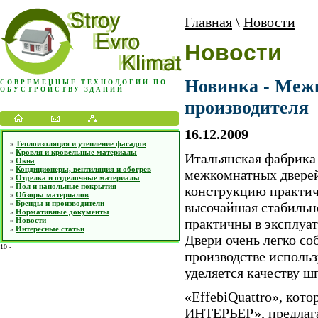
Главная
\
Новости
Новости
Новинка - Межк
СОВРЕМЕННЫЕ ТЕХНОЛОГИИ ПО
ОБУСТРОЙСТВУ ЗДАНИЙ
производителя
16.12.2009
Теплоизоляция и утепление фасадов
»
Кровля и кровельные материалы
»
Итальянская фабрик
Окна
»
Кондиционеры, вентиляция и обогрев
»
межкомнатных дверей
Отделка и отделочные материалы
»
Пол и напольные покрытия
»
конструкцию практиче
Обзоры материалов
»
Бренды и производители
»
высочайшая стабильн
Нормативные документы
»
Новости
практичны в эксплуа
»
Интересные статьи
»
Двери очень легко со
10
-
производстве использ
уделяется качеству шп
«EffebiQuattro», кот
ИНТЕРЬЕР», предлага