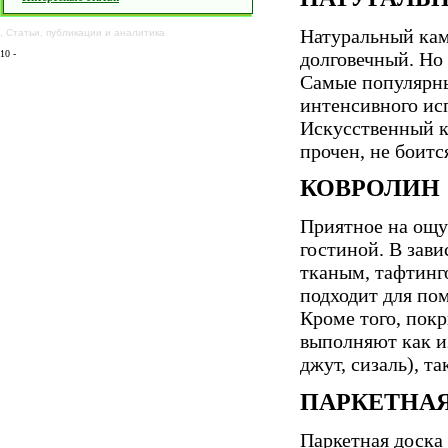
Натуральный кам
,
Статьи
,
публикации
и
аналитика
долговечный. Но 
10
-
Самые популярны
интенсивного ис
Искусственный к
прочен, не боитс
КОВРОЛИН
Приятное на ощу
гостиной. В зав
тканым, тафтинг
подходит для по
Кроме того, пок
выполняют как и
джут, сизаль), т
ПАРКЕТНАЯ
Паркетная доска 