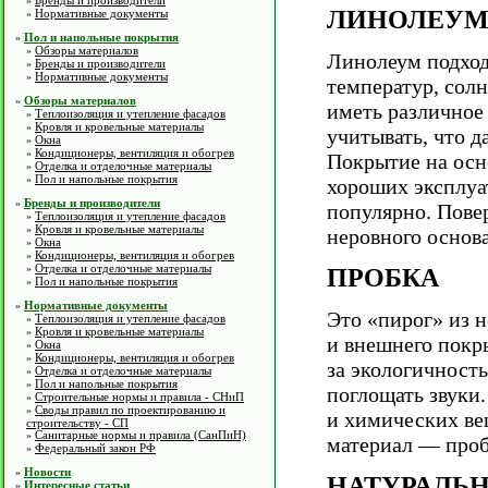
Бренды и производители
»
ЛИНОЛЕУМ
Нормативные документы
»
Пол и напольные покрытия
»
Обзоры материалов
»
Линолеум подходи
Бренды и производители
»
Нормативные документы
»
температур, сол
Обзоры материалов
»
иметь различное
Теплоизоляция и утепление фасадов
»
Кровля и кровельные материалы
»
учитывать, что д
Окна
»
Кондиционеры, вентиляция и обогрев
»
Покрытие на осн
Отделка и отделочные материалы
»
Пол и напольные покрытия
»
хороших эксплуа
Бренды и производители
»
популярно. Пове
Теплоизоляция и утепление фасадов
»
Кровля и кровельные материалы
»
неровного основа
Окна
»
Кондиционеры, вентиляция и обогрев
»
Отделка и отделочные материалы
»
ПРОБКА
Пол и напольные покрытия
»
Нормативные документы
»
Это «пирог» из 
Теплоизоляция и утепление фасадов
»
Кровля и кровельные материалы
»
и внешнего покр
Окна
»
Кондиционеры, вентиляция и обогрев
»
за экологичность
Отделка и отделочные материалы
»
Пол и напольные покрытия
»
поглощать звуки.
Строительные нормы и правила - СНиП
»
Своды правил по проектированию и
»
и химических ве
строительству - СП
Санитарные нормы и правила (СанПиН)
»
материал — проб
Федеральный закон РФ
»
Новости
»
НАТУРАЛЬН
Интересные статьи
»