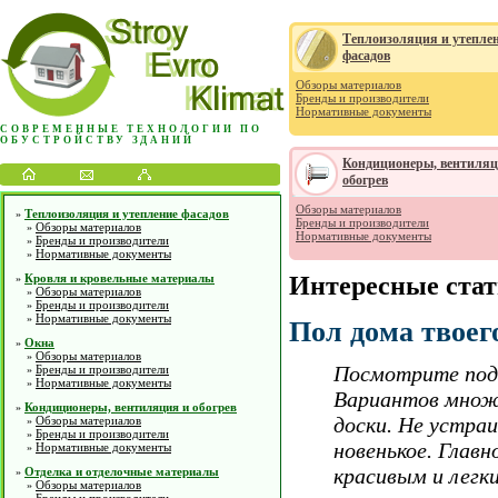
Теплоизоляция и утепле
фасадов
Обзоры материалов
Бренды и производители
Нормативные документы
СОВРЕМЕННЫЕ ТЕХНОЛОГИИ ПО
ОБУСТРОЙСТВУ ЗДАНИЙ
Кондиционеры, вентиляц
обогрев
Обзоры материалов
Теплоизоляция и утепление фасадов
»
Бренды и производители
Обзоры материалов
»
Нормативные документы
Бренды и производители
»
Нормативные документы
»
Кровля и кровельные материалы
Интересные ста
»
Обзоры материалов
»
Бренды и производители
»
Нормативные документы
»
Пол дома твоег
Окна
»
Обзоры материалов
»
Посмотрите под 
Бренды и производители
»
Нормативные документы
»
Вариантов множе
Кондиционеры, вентиляция и обогрев
»
доски. Не устра
Обзоры материалов
»
Бренды и производители
»
новенькое. Глав
Нормативные документы
»
красивым и легки
Отделка и отделочные материалы
»
Обзоры материалов
»