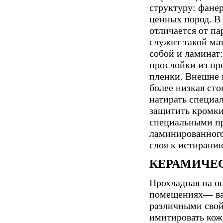
структуру: фане
ценных пород. В 
отличается от па
служит такой мат
собой и ламинат
прослойки из пр
пленки. Внешне 
более низкая сто
натирать специал
защитить кромки 
специальными пр
ламинированного
слоя к истирани
КЕРАМИЧЕ
Прохладная на о
помещениях— ван
различными свой
имитировать кожу