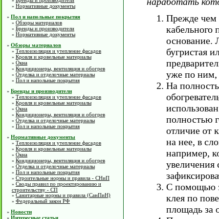
наработать кото
Бренды и производители
»
Нормативные документы
»
Прежде чем 
Пол и напольные покрытия
»
Обзоры материалов
»
кабельного 
Бренды и производители
»
Нормативные документы
»
основание. 
Обзоры материалов
»
бугристая и
Теплоизоляция и утепление фасадов
»
Кровля и кровельные материалы
»
предварител
Окна
»
Кондиционеры, вентиляция и обогрев
»
уже по ним,
Отделка и отделочные материалы
»
Пол и напольные покрытия
»
На полность
Бренды и производители
»
обогревател
Теплоизоляция и утепление фасадов
»
Кровля и кровельные материалы
»
использован
Окна
»
Кондиционеры, вентиляция и обогрев
»
полностью г
Отделка и отделочные материалы
»
Пол и напольные покрытия
»
отличие от 
Нормативные документы
»
на нее, в сл
Теплоизоляция и утепление фасадов
»
Кровля и кровельные материалы
»
например, к
Окна
»
Кондиционеры, вентиляция и обогрев
»
увеличения 
Отделка и отделочные материалы
»
Пол и напольные покрытия
»
зафиксирова
Строительные нормы и правила - СНиП
»
Своды правил по проектированию и
»
С помощью з
строительству - СП
Санитарные нормы и правила (СанПиН)
»
клея по пов
Федеральный закон РФ
»
площадь за о
Новости
»
Интересные статьи
»