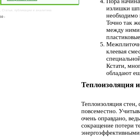
Пора начина
излишки шпа
,
Статьи
,
публикации
и
аналитика
необходимо 
10
-
Точно так ж
между ними 
пластиковые
Межплиточны
клеевая сме
специальной
Кстати, мно
обладают ещ
Теплоизоляция и
Теплоизоляция стен, 
повсеместно. Учитыв
очень оправдано, вед
сокращение потери те
энергоэффективными,