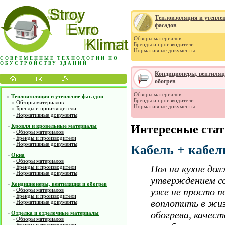
Теплоизоляция и утепле
фасадов
Обзоры материалов
Бренды и производители
Нормативные документы
СОВРЕМЕННЫЕ ТЕХНОЛОГИИ ПО
ОБУСТРОЙСТВУ ЗДАНИЙ
Кондиционеры, вентиляц
обогрев
Обзоры материалов
Теплоизоляция и утепление фасадов
»
Бренды и производители
Обзоры материалов
»
Нормативные документы
Бренды и производители
»
Нормативные документы
»
Кровля и кровельные материалы
Интересные ста
»
Обзоры материалов
»
Бренды и производители
»
Нормативные документы
»
Кабель + кабел
Окна
»
Обзоры материалов
»
Пол на кухне дол
Бренды и производители
»
Нормативные документы
»
утверждением со
Кондиционеры, вентиляция и обогрев
»
уже не просто по
Обзоры материалов
»
Бренды и производители
»
воплотить в жиз
Нормативные документы
»
обогрева, качест
Отделка и отделочные материалы
»
Обзоры материалов
»