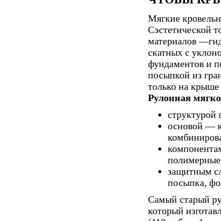
Мягкие кровельн
Сэстетической то
материалов —гид
скатных с уклоно
фундаментов и по
посыпкой из гра
только на крыше 
Рулонная мягко
структурой 
основой — к
комбинирова
компонентам
полимерные
защитным сл
посыпка, фо
Самый старый ру
который изготав