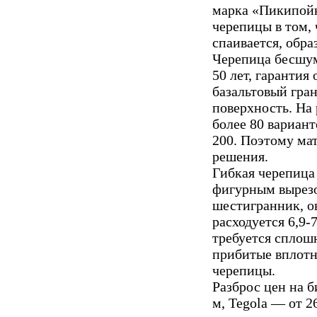
марка «Пикипойка
черепицы в том,
спаивается, обра
Черепица бесшум
50 лет, гарантия
базальтовый гра
поверхность. На
более 80 вариант
200. Поэтому ма
решения.
Гибкая черепица
фигурным вырезо
шестигранник, ов
расходуется 6,9-
требуется сплошн
прибитые вплотну
черепицы.
Разброс цен на б
м, Tegola — от 2