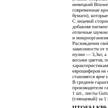
немецкий Bituwel
современные кро
бумаги), которы
С лицевой сторо
добавляя пигмен
отличные шумоиз
и микроорганизм
Расхождения свой
зависимости от п
нулин — 3,3кг, а
восьми цветов, п
характеристикам
еврошиферов не с
становятся ярче 
В среднем гарант
производители га
1 шт., листы Gutt
(глянцевый) за 1 
ЧТОБЫ КР