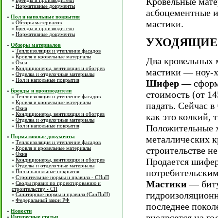
Кровельные мате
Бренды и производители
»
Нормативные документы
»
асбоцементные и
Пол и напольные покрытия
»
мастики.
Обзоры материалов
»
Бренды и производители
»
Нормативные документы
»
УХОДЯЩИЕ
Обзоры материалов
»
Теплоизоляция и утепление фасадов
»
Кровля и кровельные материалы
»
Два кровельных 
Окна
»
Кондиционеры, вентиляция и обогрев
»
мастики — ноу-х
Отделка и отделочные материалы
»
Пол и напольные покрытия
»
Шифер
— сформо
Бренды и производители
»
стоимость (от 14
Теплоизоляция и утепление фасадов
»
Кровля и кровельные материалы
»
падать. Сейчас в
Окна
»
Кондиционеры, вентиляция и обогрев
»
как это колкий, 
Отделка и отделочные материалы
»
Пол и напольные покрытия
Положительные х
»
Нормативные документы
»
металлических к
Теплоизоляция и утепление фасадов
»
Кровля и кровельные материалы
строительстве н
»
Окна
»
Продается шифер
Кондиционеры, вентиляция и обогрев
»
Отделка и отделочные материалы
»
потребительским
Пол и напольные покрытия
»
Строительные нормы и правила - СНиП
»
Мастики
— биту
Своды правил по проектированию и
»
строительству - СП
гидроизоляционн
Санитарные нормы и правила (СанПиН)
»
Федеральный закон РФ
»
последнее покол
Новости
»
внедряется на г
Интересные статьи
»