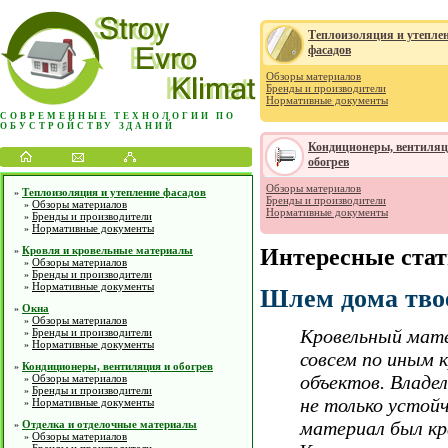
Теплоизоляция и утепле
фасадов
Обзоры материалов
Бренды и производители
Нормативные документы
СОВРЕМЕННЫЕ ТЕХНОЛОГИИ ПО
ОБУСТРОЙСТВУ ЗДАНИЙ
Кондиционеры, вентиляц
обогрев
Обзоры материалов
Теплоизоляция и утепление фасадов
»
Бренды и производители
Обзоры материалов
»
Нормативные документы
Бренды и производители
»
Нормативные документы
»
Кровля и кровельные материалы
Интересные ста
»
Обзоры материалов
»
Бренды и производители
»
Нормативные документы
»
Шлем дома твое
Окна
»
Обзоры материалов
»
Кровельный мате
Бренды и производители
»
Нормативные документы
»
совсем по иным 
Кондиционеры, вентиляция и обогрев
»
объектов. Владе
Обзоры материалов
»
Бренды и производители
»
не только устойч
Нормативные документы
»
материал был кр
Отделка и отделочные материалы
»
Обзоры материалов
»