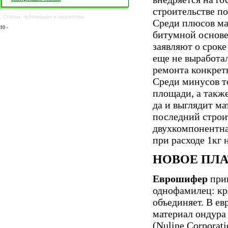
строительстве по
,
Статьи
,
публикации
и
аналитика
Среди плюсов ма
10
-
битумной основе
заявляют о сроке
еще не выработа
ремонта конкрет
Среди минусов т
площади, а такж
да и выглядит м
последний строит
двухкомпонентная
при расходе 1кг 
НОВОЕ ПЛА
Еврошифер
прив
однофамилец: кр
объединяет. В е
материал ондура 
(Nuline Corporat