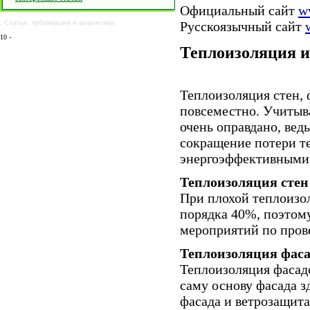
Официальный сайт
w
,
Статьи
,
публикации
и
аналитика
Русскоязычный сайт
10
-
Теплоизоляция и
Теплоизоляция стен, 
повсеместно. Учитыв
очень оправдано, вед
сокращение потери те
энергоэффективными,
Теплоизоляция стен 
При плохой теплоизол
порядка 40%, поэтому
мероприятий по пров
Теплоизоляция фаса
Теплоизоляция фасадо
саму основу фасада 
фасада и ветрозащита