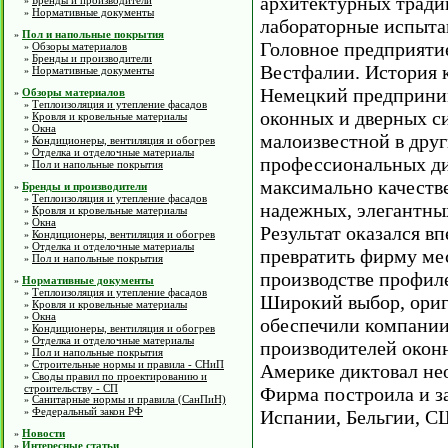
архитектурных тради
Бренды и производители
»
Нормативные документы
»
лабораторные испыта
Пол и напольные покрытия
»
Головное предприятие
Обзоры материалов
»
Бренды и производители
»
Вестфалии. История 
Нормативные документы
»
Немецкий предприним
Обзоры материалов
»
Теплоизоляция и утепление фасадов
»
оконных и дверных си
Кровля и кровельные материалы
»
Окна
»
малоизвестной в друг
Кондиционеры, вентиляция и обогрев
»
Отделка и отделочные материалы
»
профессиональных диз
Пол и напольные покрытия
»
максимально качеств
Бренды и производители
»
Теплоизоляция и утепление фасадов
»
надежных, элегантны
Кровля и кровельные материалы
»
Окна
»
Результат оказался в
Кондиционеры, вентиляция и обогрев
»
Отделка и отделочные материалы
»
превратить фирму мес
Пол и напольные покрытия
»
производстве профил
Нормативные документы
»
Теплоизоляция и утепление фасадов
»
Широкий выбор, ориг
Кровля и кровельные материалы
»
Окна
»
обеспечили компании
Кондиционеры, вентиляция и обогрев
»
Отделка и отделочные материалы
»
производителей окон
Пол и напольные покрытия
»
Строительные нормы и правила - СНиП
»
Америке диктовал нео
Своды правил по проектированию и
»
строительству - СП
Фирма построила и з
Санитарные нормы и правила (СанПиН)
»
Федеральный закон РФ
»
Испании, Бельгии, СШ
Новости
»
Интересные статьи
»