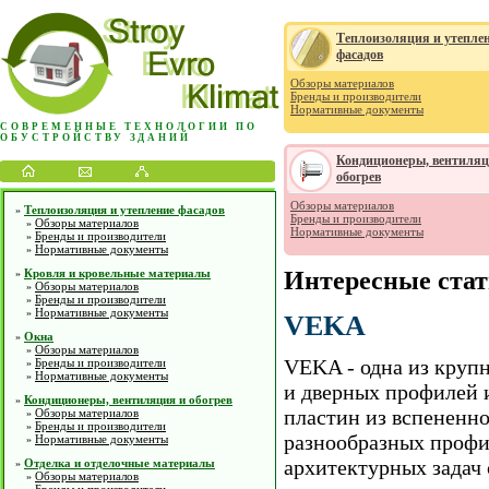
Теплоизоляция и утепле
фасадов
Обзоры материалов
Бренды и производители
Нормативные документы
СОВРЕМЕННЫЕ ТЕХНОЛОГИИ ПО
ОБУСТРОЙСТВУ ЗДАНИЙ
Кондиционеры, вентиляц
обогрев
Обзоры материалов
Теплоизоляция и утепление фасадов
»
Бренды и производители
Обзоры материалов
»
Нормативные документы
Бренды и производители
»
Нормативные документы
»
Кровля и кровельные материалы
Интересные ста
»
Обзоры материалов
»
Бренды и производители
»
Нормативные документы
»
VEKA
Окна
»
Обзоры материалов
»
VEKA - одна из круп
Бренды и производители
»
Нормативные документы
»
и дверных профилей и
Кондиционеры, вентиляция и обогрев
»
пластин из вспененн
Обзоры материалов
»
Бренды и производители
»
разнообразных профи
Нормативные документы
»
архитектурных задач 
Отделка и отделочные материалы
»
Обзоры материалов
»